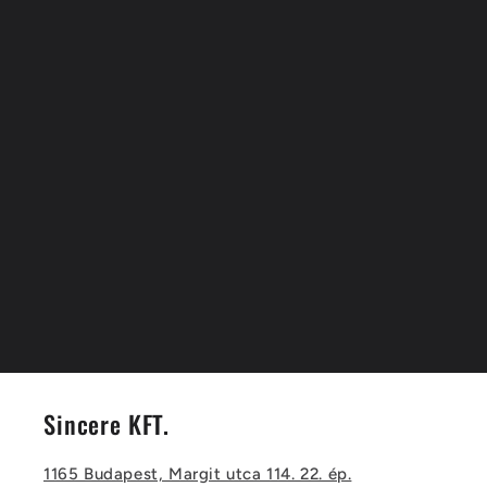
Sincere KFT.
1165 Budapest, Margit utca 114. 22. ép.