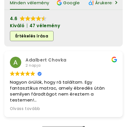
Minden vélemény
Google
Árukereső.hu 
4.6
Kiváló
47 vélemény
Értékelés írása
Adalbert Chovka
2 napja
Nagyon örülök, hogy rá találtam. Egy
fantasztikus matrac, amely ébredés útán
semilyen fáradtágot nem éreztem a
testemen!
Csalódás mentes vásárlás volt.
Olvass tovább
Mindenkinek csak tíszta szívből ajánlom!