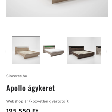
1.
médiafájl
megnyitása
2
a
modális
párbeszédpanelen
Sinceree.hu
Apollo ágykeret
Webshop ár (közvetlen gyártótól):
Normál
195.550 Ft