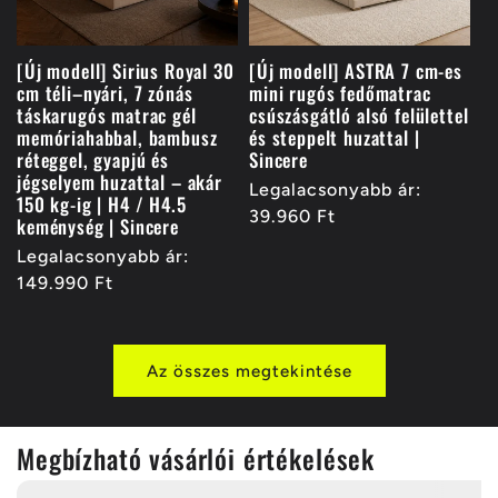
[Új modell] Sirius Royal 30
[Új modell] ASTRA 7 cm-es
cm téli–nyári, 7 zónás
mini rugós fedőmatrac
táskarugós matrac gél
csúszásgátló alsó felülettel
memóriahabbal, bambusz
és steppelt huzattal |
réteggel, gyapjú és
Sincere
jégselyem huzattal – akár
Normál
Legalacsonyabb ár:
150 kg-ig | H4 / H4.5
ár
39.960 Ft
keménység | Sincere
Normál
Legalacsonyabb ár:
ár
149.990 Ft
Az összes megtekintése
Megbízható vásárlói értékelések