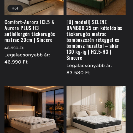
Hot
Comfort-Aurora H3.5 &
[Új modell] SELENE
Aurora PLUS H3
BAMBOO 25 cm kétoldalas
antiallergén táskarugós
táskarugós matrac
matrac 20cm | Sincere
bambuszszén réteggel és
bambusz huzattal – akár
Normál
Akciós
48.990 Ft
130 kg-ig | H2.5-H3 |
ár
Legalacsonyabb ár:
ár
Sincere
46.990 Ft
Normál
Legalacsonyabb ár:
ár
83.580 Ft