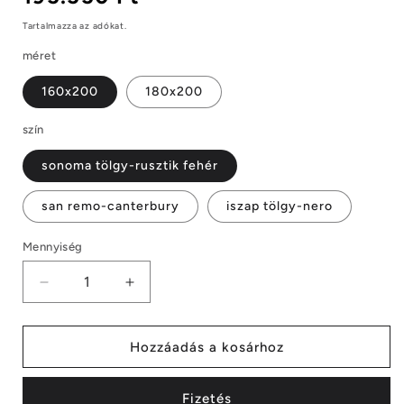
ár
Tartalmazza az adókat.
méret
160x200
180x200
szín
sonoma tölgy-rusztik fehér
san remo-canterbury
iszap tölgy-nero
Mennyiség
Mennyiség
Apollo
Apollo
ágykeret
ágykeret
Hozzáadás a kosárhoz
mennyiségének
mennyiségének
csökkentése
növelése
Fizetés