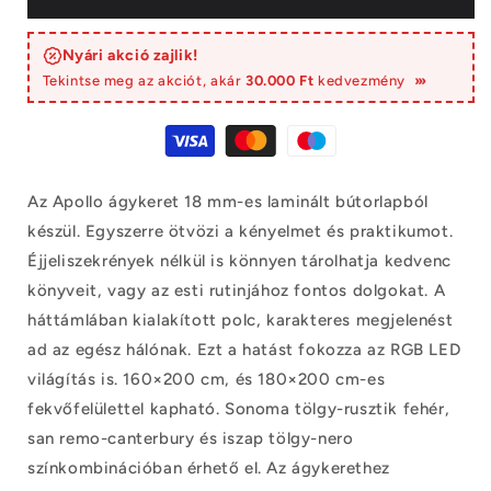
Nyári akció zajlik!
Tekintse meg az akciót, akár
30.000 Ft
kedvezmény
›››
Az Apollo ágykeret 18 mm-es laminált bútorlapból
készül. Egyszerre ötvözi a kényelmet és praktikumot.
Éjjeliszekrények nélkül is könnyen tárolhatja kedvenc
könyveit, vagy az esti rutinjához fontos dolgokat. A
háttámlában kialakított polc, karakteres megjelenést
ad az egész hálónak. Ezt a hatást fokozza az RGB LED
világítás is. 160×200 cm, és 180×200 cm-es
fekvőfelülettel kapható. Sonoma tölgy-rusztik fehér,
san remo-canterbury és iszap tölgy-nero
színkombinációban érhető el. Az ágykerethez