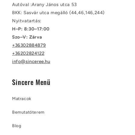
Autóval :Arany János utca 53
BKK: Sasvár utca megálló (44,46,146,244)
Nyitvatartás:
H–P: 8:30–17:00
Szo–V: Zárva
+36302884879
+36202824122
info@sinceree.hu
Sincere Menü
Matracok
Bemutatóterem
Blog