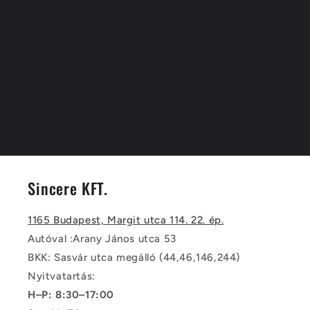
Sincere KFT.
1165 Budapest, Margit utca 114. 22. ép.
Autóval :Arany János utca 53
BKK: Sasvár utca megálló (44,46,146,244)
Nyitvatartás:
H–P: 8:30–17:00