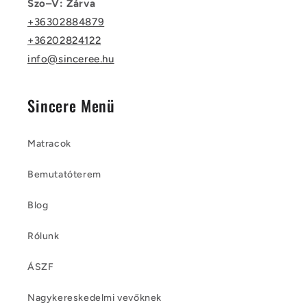
Szo–V: Zárva
+36302884879
+36202824122
info@sinceree.hu
Sincere Menü
Matracok
Bemutatóterem
Blog
Rólunk
ÁSZF
Nagykereskedelmi vevőknek