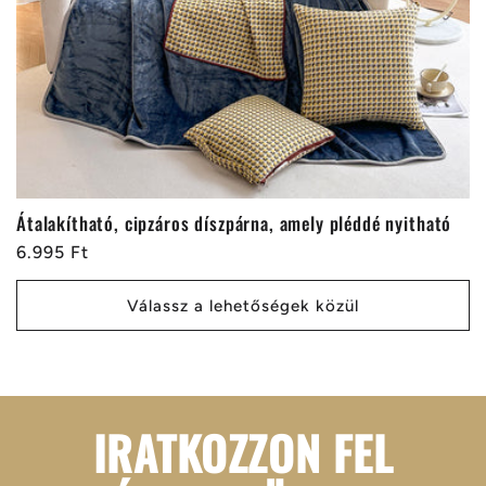
Átalakítható, cipzáros díszpárna, amely pléddé nyitható
Normál
6.995 Ft
ár
Válassz a lehetőségek közül
IRATKOZZON FEL