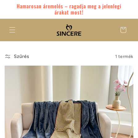
Ugrás a
Hamarosan áremelés – ragadja meg a jelenlegi
tartalomhoz
árakat most!
Kosár
Szűrés
1 termék