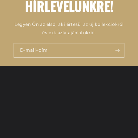
HÍRLEVELÜNKRE!
Legyen Ön az első, aki értesül az új kollekciókról
és exkluzív ajánlatokról.
E-mail-cím